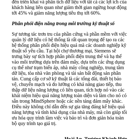
đến triển khai và phân tích dữ liệu với tất cả các lợi ích của
khách hàng liên quan như giảm thời gian ngừng hoạt động
tới 45% và giảm năng lượng tiêu thụ tới 60%.
Phân phối điện năng trong môi trường kỹ thuật số
Sự tương tác trơn tru của phần cứng và phần mềm với việc
quản lý dữ liệu có hệ thống là rất quan trọng để tạo ra các
hệ thống phân phối điện hiệu quả mà các doanh nghiệp kỹ
thuật số yêu cầu. Tại hội chợ thương mại, Siemens sẽ
trưng bày sự tích hợp phân phối điện trung thế và hạ thế
vào môi trường dựa trên đám mây, dựa trên các ứng dụng
cụ thể như trạm biến áp, nhà máy công nghiệp, trung tâm
dữ liệu, tòa nhà văn phòng và tài sản bất động sản phân
tán. Cung cấp cơ sở kỹ thuật là các tổng đài, thiết bị bảo
vệ, chuyển mạch và đo lường có khả năng giao tiếp, thu
thập dữ liệu năng lượng có liên quan, tích hợp nó vào các
khái niệm hiệu quả năng lượng toàn diện và làm cho nó có
sẵn trong MindSphere hoặc các nền tảng đám mây khác.
Điều này không chỉ dẫn đến sự gia tăng đáng kể hiệu quả
năng lượng và tính khả dụng của nhà máy, mà còn giúp tối
ưu hóa quy trình làm việc và bảo trì và đơn giản hóa toàn
bộ quy trình tạo giá trị.
Hoài An, Trương Khánh Hợp