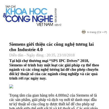
In trang
(Ctr + P)
Siemens giới thiệu các công nghệ tương lai
cho Industrie 4.0
Diễn đàn - Ngày đăng : 20:35, 23/10/2018
Tại hội chợ thương mại “SPS IPC Drives” 2018,
Siemens sẽ trình bày một loạt các giải pháp cụ thể theo
ngành và các công nghệ tương lai để cho phép chuyển
đổi kỹ thuật số của các ngành công nghiệp và các quá
trình rời rạc ngày nay.
Trọng tâm của gian hàng trên 4.000m2 của Siemens sẽ là
các sản phẩm, giải pháp và dịch vụ mới từ danh mục đầu
tư kỹ thuật số của công ty được thiết kế để cho phép sự
hợp nhất giữa thế giới vật lý và kỹ thuật số. Các giải pháp