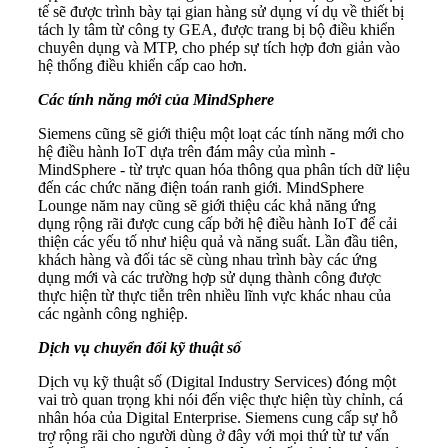
tế sẽ được trình bày tại gian hàng sử dụng ví dụ về thiết bị
tách ly tâm từ công ty GEA, được trang bị bộ điều khiển
chuyên dụng và MTP, cho phép sự tích hợp đơn giản vào
hệ thống điều khiển cấp cao hơn.
Các tính năng mới của MindSphere
Siemens cũng sẽ giới thiệu một loạt các tính năng mới cho
hệ điều hành IoT dựa trên đám mây của mình -
MindSphere - từ trực quan hóa thông qua phân tích dữ liệu
đến các chức năng điện toán ranh giới. MindSphere
Lounge năm nay cũng sẽ giới thiệu các khả năng ứng
dụng rộng rãi được cung cấp bởi hệ điều hành IoT để cải
thiện các yếu tố như hiệu quả và năng suất. Lần đầu tiên,
khách hàng và đối tác sẽ cùng nhau trình bày các ứng
dụng mới và các trường hợp sử dụng thành công được
thực hiện từ thực tiễn trên nhiều lĩnh vực khác nhau của
các ngành công nghiệp.
Dịch vụ chuyển đổi kỹ thuật số
Dịch vụ kỹ thuật số (Digital Industry Services) đóng một
vai trò quan trọng khi nói đến việc thực hiện tùy chỉnh, cá
nhân hóa của Digital Enterprise. Siemens cung cấp sự hỗ
trợ rộng rãi cho người dùng ở đây với mọi thứ từ tư vấn