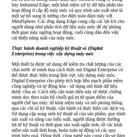
bày Industrial Edge, một khái niệm xử lý dữ liệu phân tán
hoạt động ở cấp độ máy móc và quy trình sản xuất như là
một sự bổ sung lý tưởng cho điện toán đám mây với
MindSphere. Các ứng dụng Edge cung cấp các lợi ích cho
người dùng như phân tích dữ liệu máy móc để dự phòng
thời gian máy ngừng hoạt động, cuối cùng dẫn đến việc
cải thiện năng suất của máy móc.
Thực hành doanh nghiệp kỹ thuật số (Digital
Enterprise) trong việc xây dựng máy móc
Một thiết bị được sử dụng để kiểm tra chất lượng của các
chai nước sẽ minh họa cách thức mà Digital Enterprise có
thể được thực hiện trong lĩnh vực xây dựng máy móc.
Digital Enterprise cho phép tích hợp liền mạch phần mềm
công nghiệp và tự động hóa - sử dụng mô hình dữ liệu
được chia sẻ. Cách tiếp cận toàn diện này sẽ được chứng
minh dọc theo toàn bộ chuỗi giá trị từ quan điểm của
người chế tạo máy: từ khái niệm máy và mô phỏng thông
qua các chỉ số kỹ thuật, vận hành và thực hiện các dịch vụ.
Sử dụng cặp song sinh kỹ thuật số của sản phẩm, quy trình
sản xuất và nâng cao hiệu suất, người dùng được hưởng
lợi từ kỹ thuật và thời gian sản xuất ngắn hơn, từ các khái
niệm sản xuất linh hoạt, hoàn toàn tự động và các quy
trình hiệu quả. Đồng thời, công nghệ này cung cấp sự đảm