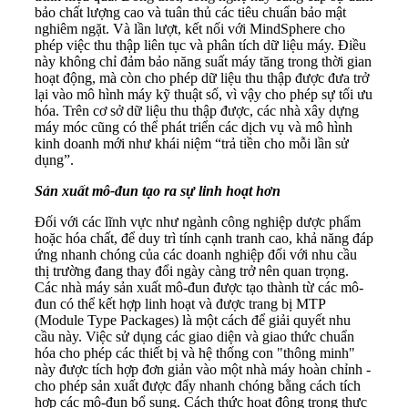
bảo chất lượng cao và tuân thủ các tiêu chuẩn bảo mật
nghiêm ngặt. Và lần lượt, kết nối với MindSphere cho
phép việc thu thập liên tục và phân tích dữ liệu máy. Điều
này không chỉ đảm bảo năng suất máy tăng trong thời gian
hoạt động, mà còn cho phép dữ liệu thu thập được đưa trở
lại vào mô hình máy kỹ thuật số, vì vậy cho phép sự tối ưu
hóa. Trên cơ sở dữ liệu thu thập được, các nhà xây dựng
máy móc cũng có thể phát triển các dịch vụ và mô hình
kinh doanh mới như khái niệm “trả tiền cho mỗi lần sử
dụng”.
Sản xuất mô-đun tạo ra sự linh hoạt hơn
Đối với các lĩnh vực như ngành công nghiệp dược phẩm
hoặc hóa chất, để duy trì tính cạnh tranh cao, khả năng đáp
ứng nhanh chóng của các doanh nghiệp đối với nhu cầu
thị trường đang thay đổi ngày càng trở nên quan trọng.
Các nhà máy sản xuất mô-đun được tạo thành từ các mô-
đun có thể kết hợp linh hoạt và được trang bị MTP
(Module Type Packages) là một cách để giải quyết nhu
cầu này. Việc sử dụng các giao diện và giao thức chuẩn
hóa cho phép các thiết bị và hệ thống con "thông minh"
này được tích hợp đơn giản vào một nhà máy hoàn chỉnh -
cho phép sản xuất được đẩy nhanh chóng bằng cách tích
hợp các mô-đun bổ sung. Cách thức hoạt động trong thực