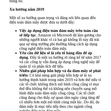
bùng nổ.
Xu hướng năm 2019
Một số xu hướng quan trọng và đáng nói liên quan đến
điện toán đám mây được đưa ra dưới đây:
Việc áp dụng điện toán đám mây trên toàn cầu
sẽ tiếp tục
. Amazon và Microsoft đã làm gương cho
những người khác vì cả hai gã khổng lồ này đã trải
qua sự tăng trưởng phi thường bằng cách áp dụng
công nghệ điện toán đám mây.
Yêu cầu dữ liệu sẽ là yếu tố hàng đầu để áp
dụng
. Đây là một xu hướng rõ ràng kể từ năm 2017
và các công ty vẫn đang áp dụng công nghệ này để
quản lý và phân tích dữ liệu.
Nhiều giải pháp hỗn hợp và đa đám mây sẽ phát
triển:
Có khả năng giải pháp hỗn hợp sẽ là xu
hướng thịnh hành trong năm 2019 và hơn thế nữa vì
các tổ chức không thích mô hình công cộng vì mọi
thứ đều không thể và không nên chuyển sang mô
hình điện toán đám mây công cộng. Các tổ chức
cũng đang cho thấy sự quan tâm ngày càng tăng để
có nhiều hơn một mô hình cùng một lúc. Do đó, đa
đám mây là mục tiêu tiếp theo cho ngành công
nghiệp điện toán đám mây.