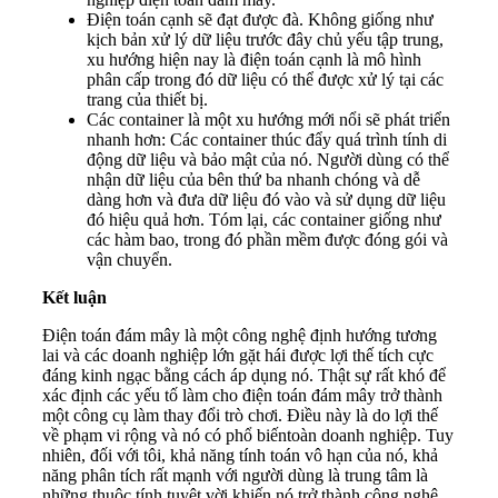
Điện toán cạnh sẽ đạt được đà. Không giống như
kịch bản xử lý dữ liệu trước đây chủ yếu tập trung,
xu hướng hiện nay là điện toán cạnh là mô hình
phân cấp trong đó dữ liệu có thể được xử lý tại các
trang của thiết bị.
Các container là một xu hướng mới nổi sẽ phát triển
nhanh hơn: Các container thúc đẩy quá trình tính di
động dữ liệu và bảo mật của nó. Người dùng có thể
nhận dữ liệu của bên thứ ba nhanh chóng và dễ
dàng hơn và đưa dữ liệu đó vào và sử dụng dữ liệu
đó hiệu quả hơn. Tóm lại, các container giống như
các hàm bao, trong đó phần mềm được đóng gói và
vận chuyển.
Kết luận
Điện toán đám mây là một công nghệ định hướng tương
lai và các doanh nghiệp lớn gặt hái được lợi thế tích cực
đáng kinh ngạc bằng cách áp dụng nó. Thật sự rất khó để
xác định các yếu tố làm cho điện toán đám mây trở thành
một công cụ làm thay đổi trò chơi. Điều này là do lợi thế
về phạm vi rộng và nó có phổ biếntoàn doanh nghiệp. Tuy
nhiên, đối với tôi, khả năng tính toán vô hạn của nó, khả
năng phân tích rất mạnh với người dùng là trung tâm là
những thuộc tính tuyệt vời khiến nó trở thành công nghệ