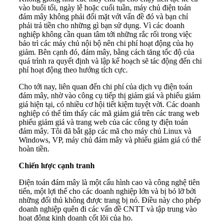
vào buổi tối, ngày lễ hoặc cuối tuần, máy chủ điện toán
đám mây không phải đối mặt với vấn đề đó và bạn chỉ
phải trả tiền cho những gì bạn sử dụng. Vì các doanh
nghiệp không cần quan tâm tới những rắc rối trong việc
bảo trì các máy chủ nội bộ nên chi phí hoạt động của họ
giảm. Bên cạnh đó, đám mây, bằng cách tăng tốc độ của
quá trình ra quyết định và lập kế hoạch sẽ tác động đến chi
phí hoạt động theo hướng tích cực.
Cho tới nay, liên quan đến chi phí của dịch vụ điện toán
đám mây, nhờ vào công cụ tiếp thị giảm giá và phiếu giảm
giá hiện tại, có nhiều cơ hội tiết kiệm tuyệt vời. Các doanh
nghiệp có thể tìm thấy các mã giảm giá trên các trang web
phiếu giảm giá và trang web của các công ty điện toán
đám mây. Tôi đã bắt gặp các mã cho máy chủ Linux và
Windows, VP, máy chủ đám mây và phiếu giảm giá có thể
hoàn tiền.
Chiến lược cạnh tranh
Điện toán đám mây là một cấu hình cao và công nghệ tiên
tiến, một lợi thế cho các doanh nghiệp lớn và bị bỏ lỡ bởi
những đối thủ không được trang bị nó. Điều này cho phép
doanh nghiệp quên đi các vấn đề CNTT và tập trung vào
hoạt động kinh doanh cốt lõi của họ.