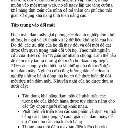
muốn vào một trang web, nó sẽ ngay lập tức tăng cường
khả năng tính toán của mình để trả thêm chi phí cho thời
gian sử dụng khả năng tính toán nâng cao.
Tập trung vào đổi mới
Điện toán đám mây giải phóng các doanh nghiệp lớn khỏi
những lo ngại về kỹ thuật xử lý dữ liệu khổng lồ của họ.
Do đó, các ưu tiên của họ đã thay đổi và đổi mới để đạt
được tầm quan trọng nhất đối với họ. Theo một nghiên
cứu của IBM có tên "Ngoài sự nhanh chóng: Làm thế nào
để đám mây tạo ra những đổi mới cho doanh nghiệp”.
71% các công ty cho biết họ là những nhà đổi mới dựa
trên đám mây. Nghiên cứu cũng hướng dẫn các doanh
nghiệp những hành động mà họ có thể thực hiện để đổi
mới dựa trên đám mây. Khuyến nghị của họ được đưa ra
dưới đây:
Tận dụng khả năng đám mây để phát triển các
tương tác của khách hàng được tùy chỉnh riêng cho
các tùy chọn người dùng khác nhau.
Phát triển và triển khai các sản phẩm và dịch vụ mới
bằng cách tận dụng sự cảnh giác của đám mây, để
dự đoán nhu cầu của khách hàng.
Thông qua một đám mây tạo điều kiện cho việc