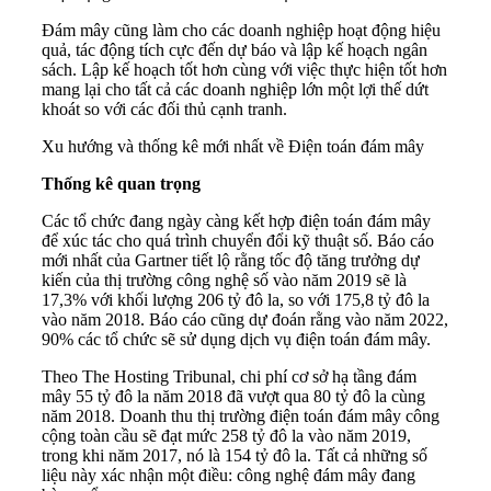
Đám mây cũng làm cho các doanh nghiệp hoạt động hiệu
quả, tác động tích cực đến dự báo và lập kế hoạch ngân
sách. Lập kế hoạch tốt hơn cùng với việc thực hiện tốt hơn
mang lại cho tất cả các doanh nghiệp lớn một lợi thế dứt
khoát so với các đối thủ cạnh tranh.
Xu hướng và thống kê mới nhất về Điện toán đám mây
Thống kê quan trọng
Các tổ chức đang ngày càng kết hợp điện toán đám mây
để xúc tác cho quá trình chuyển đổi kỹ thuật số. Báo cáo
mới nhất của Gartner tiết lộ rằng tốc độ tăng trưởng dự
kiến ​​của thị trường công nghệ số vào năm 2019 sẽ là
17,3% với khối lượng 206 tỷ đô la, so với 175,8 tỷ đô la
vào năm 2018. Báo cáo cũng dự đoán rằng vào năm 2022,
90% các tổ chức sẽ sử dụng dịch vụ điện toán đám mây.
Theo The Hosting Tribunal, chi phí cơ sở hạ tầng đám
mây 55 tỷ đô la năm 2018 đã vượt qua 80 tỷ đô la cùng
năm 2018. Doanh thu thị trường điện toán đám mây công
cộng toàn cầu sẽ đạt mức 258 tỷ đô la vào năm 2019,
trong khi năm 2017, nó là 154 tỷ đô la. Tất cả những số
liệu này xác nhận một điều: công nghệ đám mây đang