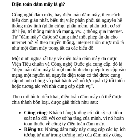
Điện toán đám mây là gì?
Công nghệ đám mây, hay điện toán đám mây, theo cách
hiểu đơn giản nhất, biểu thị việc phân phối tài nguyên hệ
thống máy tính (phần cứng, phần mềm, phân tích, cơ sở
dữ liệu, trí thông minh và mạng, vv...) thông qua internet.
Từ "đám mây" được sử dụng như một phép ẩn dụ cho
internet bởi vì theo truyền thống, internet luôn được mô tả
như một đám mây trong tất cả các biểu đồ.
Một định nghĩa rất hay về điện toán đám mây đã được
Viện Tiêu chuẩn và Công nghệ Quốc gia cung cấp, đó là
“điện toán đám mây là một mô hình cho phép truy cập vào
mạng một nguồn tài nguyên điện toán có thể được cung
cấp nhanh chóng và phát hành với nỗ lực quản lý tối thiểu
hoặc tương tác với nhà cung cấp dịch vụ”.
Theo mô hình triển khai, điện toán đám mây có thể được
chia thành bốn loại, được giải thích như sau:
Công cộng
: Khách hàng không có bất kỳ sự kiểm
soát nào đối với cơ sở hạ tầng của mình, vì nó hoàn
toàn thuộc về công ty điện toán đám mây.
Riêng tư
: Những đám mây này cung cấp các lợi ích
tương tự như trong trường hợp của đám mây công