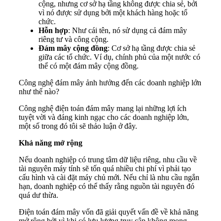
cộng, nhưng cơ sở hạ tầng không được chia sẻ, bởi
vì nó được sử dụng bởi một khách hàng hoặc tổ
chức.
Hỗn hợp
: Như cái tên, nó sử dụng cả đám mây
riêng tư và công cộng.
Đám mây cộng đồng
: Cơ sở hạ tầng được chia sẻ
giữa các tổ chức. Ví dụ, chính phủ của một nước có
thể có một đám mây cộng đồng.
Công nghệ đám mây ảnh hưởng đến các doanh nghiệp lớn
như thế nào?
Công nghệ điện toán đám mây mang lại những lợi ích
tuyệt vời và đáng kinh ngạc cho các doanh nghiệp lớn,
một số trong đó tôi sẽ thảo luận ở đây.
Khả năng mở rộng
Nếu doanh nghiệp có trung tâm dữ liệu riêng, nhu cầu về
tài nguyên máy tính sẽ tốn quá nhiều chi phí vì phải tạo
cấu hình và cài đặt máy chủ mới. Nếu chỉ là nhu cầu ngắn
hạn, doanh nghiệp có thể thấy rằng nguồn tài nguyên đó
quá dư thừa.
Điện toán đám mây vốn đã giải quyết vấn đề về khả năng
mở rộng bởi vì khi có lưu lượng truy cập không mong