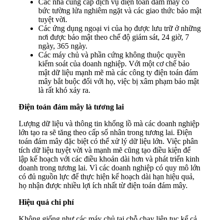
Các nhà cung cấp dịch vụ điện toán đám mây có
bức tường lửa nghiêm ngặt và các giao thức bảo mật
tuyệt vời.
Các ứng dụng ngoại vi của họ được lưu trữ ở những
nơi được bảo mật theo chế độ giám sát, 24 giờ, 7
ngày, 365 ngày.
Các máy chủ và phần cứng không thuộc quyền
kiểm soát của doanh nghiệp. Với một cơ chế bảo
mật dữ liệu mạnh mẽ mà các công ty điện toán đám
mây bắt buộc đối với họ, việc bị xâm phạm bảo mật
là rất khó xảy ra.
Điện toán đám mây là tương lai
Lượng dữ liệu và thông tin khổng lồ mà các doanh nghiệp
lớn tạo ra sẽ tăng theo cấp số nhân trong tương lai. Điện
toán đám mây đặc biệt có thể xử lý dữ liệu lớn. Việc phân
tích dữ liệu tuyệt vời và mạnh mẽ cũng tạo điều kiện để
lập kế hoạch với các điều khoản dài hơn và phát triển kinh
doanh trong tương lai. Vì các doanh nghiệp có quy mô lớn
có đủ nguồn lực để thực hiện kế hoạch dài hạn hiệu quả,
họ nhận được nhiều lợi ích nhất từ ​​điện toán đám mây.
Hiệu quả chi phí
Không giống như các máy chủ tại chỗ chạy liên tục kể cả