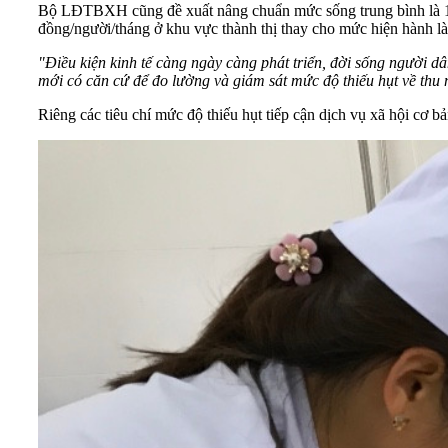
Bộ LĐTBXH cũng đề xuất nâng chuẩn mức sống trung bình là 1.
đồng/người/tháng ở khu vực thành thị thay cho mức hiện hành là
"Điều kiện kinh tế càng ngày càng phát triển, đời sống người 
mới có căn cứ để đo lường và giám sát mức độ thiếu hụt về thu 
Riêng các tiêu chí mức độ thiếu hụt tiếp cận dịch vụ xã hội cơ b