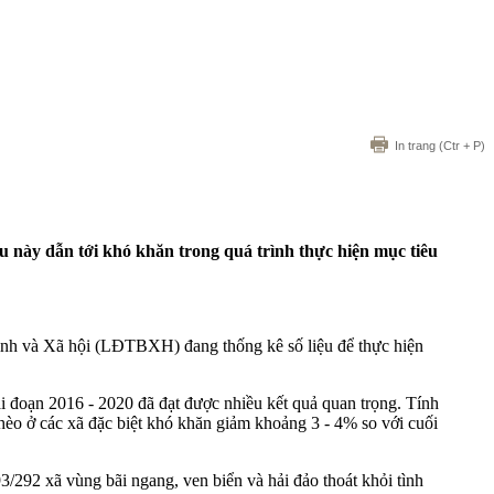
In trang
(Ctr + P)
 này dẫn tới khó khăn trong quá trình thực hiện mục tiêu
inh và Xã hội (LĐTBXH) đang thống kê số liệu để thực hiện
 đoạn 2016 - 2020 đã đạt được nhiều kết quả quan trọng. Tính
èo ở các xã đặc biệt khó khăn giảm khoảng 3 - 4% so với cuối
/292 xã vùng bãi ngang, ven biển và hải đảo thoát khỏi tình