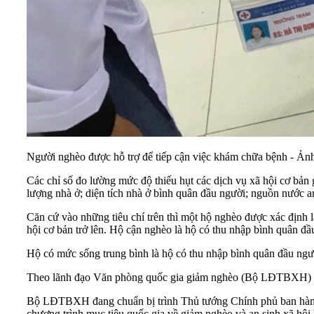
Người nghèo được hỗ trợ để tiếp cận việc khám chữa bệnh - Ả
Các chỉ số đo lường mức độ thiếu hụt các dịch vụ xã hội cơ bản g
lượng nhà ở; diện tích nhà ở bình quân đầu người; nguồn nước an
Căn cứ vào những tiêu chí trên thì một hộ nghèo được xác định l
hội cơ bản trở lên. Hộ cận nghèo là hộ có thu nhập bình quân đầu
Hộ có mức sống trung bình là hộ có thu nhập bình quân đầu ngườ
Theo lãnh đạo Văn phòng quốc gia giảm nghèo (Bộ LĐTBXH) dự th
Bộ LĐTBXH đang chuẩn bị trình Thủ tướng Chính phủ ban hành 
chương trình mục tiêu quốc gia về giảm nghèo và an sinh xã hội