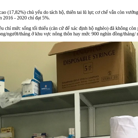
ao (17,82%) chủ yếu do tách hộ, thiên tai lũ lụt; cơ chế vẫn còn vướng
n 2016 - 2020 chỉ đạt 5%.
u chí mức sống tối thiểu (căn cứ để xác định hộ nghèo) đã không còn p
 đồng/người/tháng ở khu vực nông thôn hay mức 900 nghìn đồng/tháng/ 