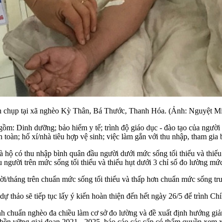
nh chụp tại xã nghèo Kỳ Thân, Bá Thước, Thanh Hóa. (Ảnh: Nguyệt M
ồm: Dinh dưỡng; bảo hiểm y tế; trình độ giáo dục - đào tạo của người l
 toàn; hố xí/nhà tiêu hợp vệ sinh; việc làm gắn với thu nhập, tham gi
à hộ có thu nhập bình quân đầu người dưới mức sống tối thiểu và thiếu 
 người trên mức sống tối thiểu và thiếu hụt dưới 3 chỉ số đo lường mức 
i/tháng trên chuẩn mức sống tối thiểu và thấp hơn chuẩn mức sống tr
ảo sẽ tiếp tục lấy ý kiến hoàn thiện đến hết ngày 26/5 để trình Chí
chuẩn nghèo đa chiều làm cơ sở đo lường và đề xuất định hướng giả
 bền vững giai đoạn 2021 - 2025, báo cáo các cấp có thẩm quyền xem x