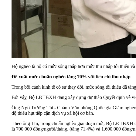
Hộ nghèo là hộ có mức sống thấp hơn mức thu nhập tối thiểu và 
Đề xuất mức chuẩn nghèo tăng 70% với tiêu chí thu nhập
Trong bối cảnh kinh tế có sự thay đổi, mức sống tối thiểu đã tăn
Bởi vậy, Bộ LĐTBXH đang xây dựng dự thảo Quyết định về việc
Ông Ngô Trường Thi - Chánh Văn phòng Quốc gia Giảm nghèo cho
độ thiếu hụt tiếp cận dịch vụ xã hội cơ bản.
Theo ông Thi, trong chuẩn nghèo giai đoạn mới, Bộ LĐTBXH đề 
là 700.000 đồng/người/tháng, (tăng 71,4%) và 1.600.000 đồng/n