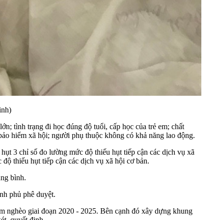
inh)
ớn; tình trạng đi học đúng độ tuổi, cấp học của trẻ em; chất
a bảo hiểm xã hội; người phụ thuộc không có khả năng lao động.
hụt 3 chỉ số đo lường mức độ thiếu hụt tiếp cận các dịch vụ xã
độ thiếu hụt tiếp cận các dịch vụ xã hội cơ bản.
ung bình.
nh phủ phê duyệt.
m nghèo giai đoạn 2020 - 2025. Bên cạnh đó xây dựng khung
ét, quyết định.