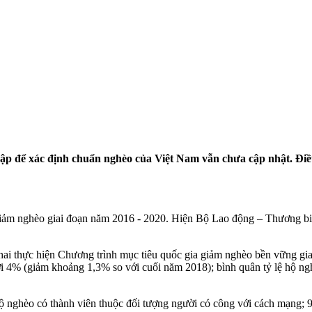
hập để xác định chuẩn nghèo của Việt Nam vẫn chưa cập nhật. Điều
 giảm nghèo giai đoạn năm 2016 - 2020. Hiện Bộ Lao động – Thương b
 thực hiện Chương trình mục tiêu quốc gia giảm nghèo bền vững giai
i 4% (giảm khoảng 1,3% so với cuối năm 2018); bình quân tỷ lệ hộ ngh
 nghèo có thành viên thuộc đối tượng người có công với cách mạng; 93