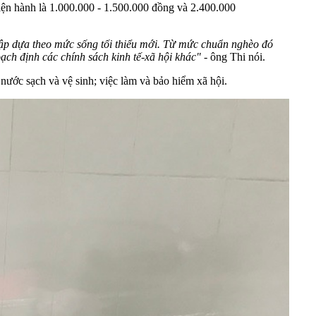
n hành là 1.000.000 - 1.500.000 đồng và 2.400.000
nhập dựa theo mức sống tối thiểu mới. Từ mức chuẩn nghèo đó
ạch định các chính sách kinh tế-xã hội khác"
- ông Thi nói.
 nước sạch và vệ sinh; việc làm và bảo hiểm xã hội.