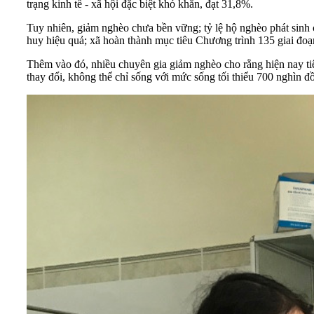
trạng kinh tế - xã hội đặc biệt khó khăn, đạt 31,8%.
Tuy nhiên, giảm nghèo chưa bền vững; tỷ lệ hộ nghèo phát sinh c
huy hiệu quả; xã hoàn thành mục tiêu Chương trình 135 giai đoạ
Thêm vào đó, nhiều chuyên gia giảm nghèo cho rằng hiện nay tiê
thay đổi, không thể chỉ sống với mức sống tối thiểu 700 nghìn