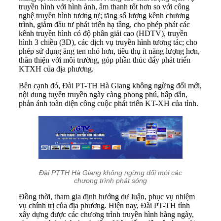
truyền hình với hình ảnh, âm thanh tốt hơn so với công
nghệ truyền hình tương tự; tăng số lượng kênh chương
trình, giảm đầu tư phát triển hạ tầng, cho phép phát các
kênh truyền hình có độ phân giải cao (HDTV), truyền
hình 3 chiều (3D), các dịch vụ truyền hình tương tác; cho
phép sử dụng ăng ten nhỏ hơn, tiêu thụ ít năng lượng hơn,
thân thiện với môi trường, góp phần thúc đẩy phát triển
KTXH của địa phương.
Bên cạnh đó, Đài PT-TH Hà Giang không ngừng đổi mới,
nội dung tuyên truyền ngày càng phong phú, hấp dẫn,
phản ánh toàn diện công cuộc phát triển KT-XH của tỉnh.
Đài PTTH Hà Giang không ngừng đổi mới các
chương trình phát sóng
Đồng thời, tham gia định hướng dư luận, phục vụ nhiệm
vụ chính trị của địa phương. Hiện nay, Đài PT-TH tỉnh
xây dựng được các chương trình truyền hình hàng ngày,