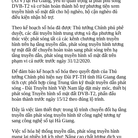
(ATV) tại Hà Giang, yếu tố quan trọng là phải phủ sóng
DVB-T2 và cơ bản hoàn thành hỗ trợ phương tiện xem
truyền hình số mặt đất cho hộ nghèo, hộ cận nghèo đủ
điều kiện nhận hỗ trợ.
Theo kế hoạch số hóa đã được Thủ tướng Chính phủ phê
duyệt, các đài truyền hình trung ương và địa phương kết
thúc việc phát sóng tất cả các kênh chương trình truyền
hình trên hạ tầng truyền dẫn, phát sóng truyền hình tương
tự mặt đất để chuyển hoàn toàn sang phát sóng trên hạ
tầng truyền dẫn, phát sóng truyền hình số mặt đất trên
phạm vi cả nước trước ngày 31/12/2020.
Để đảm bảo kế hoạch số hóa theo quyết định của Thủ
tướng Chính phủ hiện nay Đài PT-TH tỉnh Hà Giang đang
tích cực phối hợp cùng Trung tâm kỹ thuật truyền dẫn phát
sóng - Đài Truyền hình Việt Nam lắp đặt máy móc, thiết bị
phát sóng Truyền hình số mặt đất DVB-T2, phấn đấu
hoàn thành trước ngày 15/12 theo đúng lộ trình.
Đây là việc làm thiết thực trong lộ trình chuyển đổi hạ tầng
truyền dẫn phát sóng truyền hình từ công nghệ tương tự
sang công nghệ số tại Hà Giang.
Việc số hóa hệ thống truyền dẫn, phát sóng truyền hình
mang lại nhiều lợi ích như: Nâng cao chất lượng dịch vụ