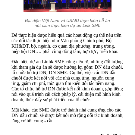
Đại diện Việt Nam và USAID thực hiện Lễ ấn
nút cam thực hiện dự án Link SME
Để thực hiện được hiệu quả các hoạt động cụ thể nêu trên,
các đối tác thực hiện như Văn phòng Chính phủ, Bộ
KH&ĐT, bộ, ngành, cơ quan địa phương, trung ương,
hiệp hội DN…. phải cùng đồng tâm, hợp lực, triển khai.
Đặc biệt, dự án Linhk SME cũng nêu rõ, những đối tượng
khi tham gia dự án sẽ được hưởng lợi gồm: DN đầu chuỗi,
tổ chức hỗ trợ DN, DN SME. Cụ thể, việc các DN đầu
chuỗi được kết nối với các nhà cung ứng, nguồn cung
ứng, giảm chi phí, thời gian tìm kiến đối tác tiềm năng.
Các tổ chức hỗ trợ DN được kết nối kinh doanh, góp tiếng
nói vào quá trình cải cách pháp lý, cải thiện mô hình kinh
doanh, thúc đẩy sự phát triển của tổ chức.
Mặt khác, các SME được trở thành nhà cung ứng cho các
DN đầu chuỗi sẽ được kết nối mở rộng đối tác kinh doanh,
tăng cơ hội cung - cầu.