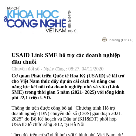
In trang
(Ctr + P)
USAID Link SME hỗ trợ các doanh nghiệp
đầu chuỗi
Chuyển đổi số - Ngày đăng : 08:27, 04/12/2020
Cơ quan Phát triển Quốc tế Hoa Kỳ (USAID) sẽ tài trợ
cho Việt Nam thúc đẩy dự án cải cách và nâng cao
năng lực kết nối của doanh nghiệp nhỏ và vừa (Link
SME) trong thời gian 5 năm (2021- 2025) với tổng kinh
phí 22,1 triệu USD.
Thông tin trên được công bố tại "Chương trình Hỗ trợ
doanh nghiệp (DN) chuyển đổi số (CĐS) giai đoạn 2021-
2025" do Bộ Kế hoạch và Đầu tư (KH&ĐT) phối hợp
USAID tổ chức sáng 3/12, tại Hà Nội.
Theo đó, trên cơ sở phối hợp với Chính phủ Việt Nam, dự