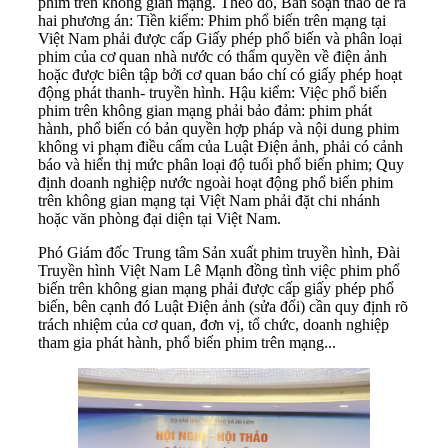
phim trên không gian mạng. Theo đó, Ban soạn thảo đề ra
hai phương án: Tiền kiểm: Phim phổ biến trên mạng tại
Việt Nam phải được cấp Giấy phép phổ biến và phân loại
phim của cơ quan nhà nước có thẩm quyền về điện ảnh
hoặc được biên tập bởi cơ quan báo chí có giấy phép hoạt
động phát thanh- truyền hình. Hậu kiểm: Việc phổ biến
phim trên không gian mạng phải bảo đảm: phim phát
hành, phổ biến có bản quyền hợp pháp và nội dung phim
không vi phạm điều cấm của Luật Điện ảnh, phải có cảnh
báo và hiển thị mức phân loại độ tuổi phổ biến phim; Quy
định doanh nghiệp nước ngoài hoạt động phổ biến phim
trên không gian mạng tại Việt Nam phải đặt chi nhánh
hoặc văn phòng đại diện tại Việt Nam.
Phó Giám đốc Trung tâm Sản xuất phim truyền hình, Đài
Truyền hình Việt Nam Lê Mạnh đồng tình việc phim phổ
biến trên không gian mạng phải được cấp giấy phép phổ
biến, bên cạnh đó Luật Điện ảnh (sửa đổi) cần quy định rõ
trách nhiệm của cơ quan, đơn vị, tổ chức, doanh nghiệp
tham gia phát hành, phổ biến phim trên mạng...