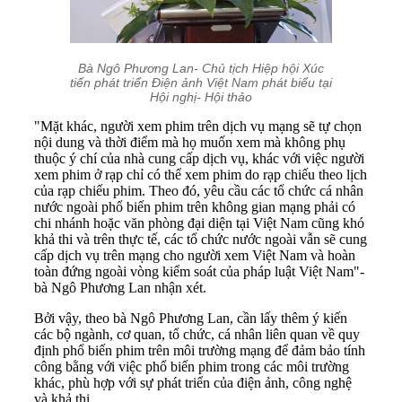
Bà Ngô Phương Lan- Chủ tịch Hiệp hội Xúc
tiến phát triển Điện ảnh Việt Nam phát biểu tại
Hội nghị- Hội thảo
"Mặt khác, người xem phim trên dịch vụ mạng sẽ tự chọn
nội dung và thời điểm mà họ muốn xem mà không phụ
thuộc ý chí của nhà cung cấp dịch vụ, khác với việc người
xem phim ở rạp chỉ có thể xem phim do rạp chiếu theo lịch
của rạp chiếu phim. Theo đó, yêu cầu các tổ chức cá nhân
nước ngoài phổ biến phim trên không gian mạng phải có
chi nhánh hoặc văn phòng đại diện tại Việt Nam cũng khó
khả thi và trên thực tế, các tổ chức nước ngoài vẫn sẽ cung
cấp dịch vụ trên mạng cho người xem Việt Nam và hoàn
toàn đứng ngoài vòng kiểm soát của pháp luật Việt Nam"-
bà Ngô Phương Lan nhận xét.
Bởi vậy, theo bà Ngô Phương Lan, cần lấy thêm ý kiến
các bộ ngành, cơ quan, tổ chức, cá nhân liên quan về quy
định phổ biến phim trên môi trường mạng để đảm bảo tính
công bằng với việc phổ biến phim trong các môi trường
khác, phù hợp với sự phát triển của điện ảnh, công nghệ
và khả thi.