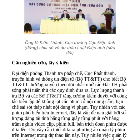
Ông Vi Kiến Thành, Cục trưởng Cục Điện ảnh
(đứng) chia sẻ về dự thảo Luật Điện ảnh (sửa
đổi)
Cần nghiên cứu, lấy ý kiến
Đại diện phòng Thanh tra pháp chế, Cục Phát thanh,
truyền hình và thông tin điện tử (Bộ TT&TT) cho biết Bộ
TT&TT thường xuyên theo dõi nhắc nhở các Đài TH phát
sóng phải tuân thủ các quy định đưa ra. Lực lượng thanh
tra Bộ và các Sở TT&TT tăng cường kiểm duyệt với công
tác biên tập để không lọt các phim có nội dung cấm, hạn
chế sai sót thấp nhất nội dung vi phạm. Tuy nhiên với các
phim phổ biến trên Interrnet, đây là vấn đề nan giải bởi số
lượng đăng tải tính bằng từng giây từng phút với hàng
trăm nghìn video clip, phim full, bản trích đoạn phim được
đưa lên. Do vậy cần thiết đưa ra phương án quản lý phim
trên Internet trong dự thảo lần này. Tuy nhiên việc quản lý