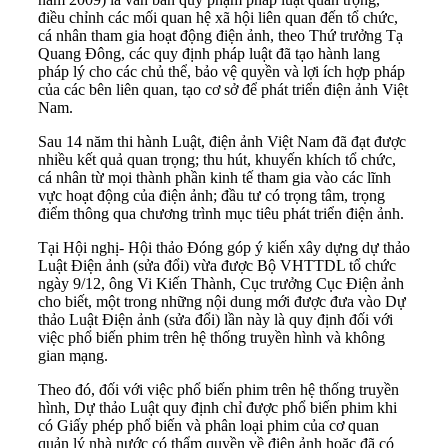
điều chỉnh các mối quan hệ xã hội liên quan đến tổ chức,
cá nhân tham gia hoạt động điện ảnh, theo Thứ trưởng Tạ
Quang Đông, các quy định pháp luật đã tạo hành lang
pháp lý cho các chủ thể, bảo vệ quyền và lợi ích hợp pháp
của các bên liên quan, tạo cơ sở để phát triển điện ảnh Việt
Nam.
Sau 14 năm thi hành Luật, điện ảnh Việt Nam đã đạt được
nhiều kết quả quan trọng; thu hút, khuyến khích tổ chức,
cá nhân từ mọi thành phần kinh tế tham gia vào các lĩnh
vực hoạt động của điện ảnh; đầu tư có trọng tâm, trọng
điểm thông qua chương trình mục tiêu phát triển điện ảnh.
Tại Hội nghị- Hội thảo Đóng góp ý kiến xây dựng dự thảo
Luật Điện ảnh (sửa đổi) vừa được Bộ VHTTDL tổ chức
ngày 9/12, ông Vi Kiến Thành, Cục trưởng Cục Điện ảnh
cho biết, một trong những nội dung mới được đưa vào Dự
thảo Luật Điện ảnh (sửa đổi) lần này là quy định đối với
việc phổ biến phim trên hệ thống truyền hình và không
gian mạng.
Theo đó, đối với việc phổ biến phim trên hệ thống truyền
hình, Dự thảo Luật quy định chỉ được phổ biến phim khi
có Giấy phép phổ biến và phân loại phim của cơ quan
quản lý nhà nước có thẩm quyền về điện ảnh hoặc đã có