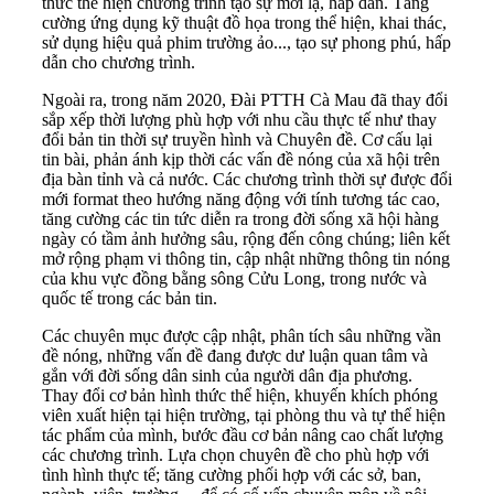
thức thể hiện chương trình tạo sự mới lạ, hấp dẫn. Tăng
cường ứng dụng kỹ thuật đồ họa trong thể hiện, khai thác,
sử dụng hiệu quả phim trường ảo..., tạo sự phong phú, hấp
dẫn cho chương trình.
Ngoài ra, trong năm 2020, Đài PTTH Cà Mau đã thay đổi
sắp xếp thời lượng phù hợp với nhu cầu thực tế như thay
đổi bản tin thời sự truyền hình và Chuyên đề. Cơ cấu lại
tin bài, phản ánh kịp thời các vấn đề nóng của xã hội trên
địa bàn tỉnh và cả nước. Các chương trình thời sự được đổi
mới format theo hướng năng động với tính tương tác cao,
tăng cường các tin tức diễn ra trong đời sống xã hội hàng
ngày có tầm ảnh hưởng sâu, rộng đến công chúng; liên kết
mở rộng phạm vi thông tin, cập nhật những thông tin nóng
của khu vực đồng bằng sông Cửu Long, trong nước và
quốc tế trong các bản tin.
Các chuyên mục được cập nhật, phân tích sâu những vần
đề nóng, những vấn đề đang được dư luận quan tâm và
gắn với đời sống dân sinh của người dân địa phương.
Thay đổi cơ bản hình thức thể hiện, khuyến khích phóng
viên xuất hiện tại hiện trường, tại phòng thu và tự thể hiện
tác phẩm của mình, bước đầu cơ bản nâng cao chất lượng
các chương trình. Lựa chọn chuyên đề cho phù hợp với
tình hình thực tế; tăng cường phối hợp với các sở, ban,