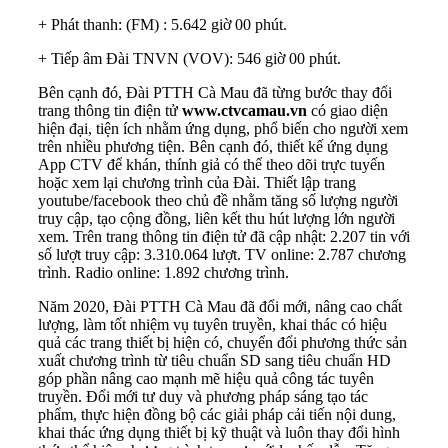
+ Phát thanh: (FM) : 5.642 giờ 00 phút.
+ Tiếp âm Đài TNVN (VOV): 546 giờ 00 phút.
Bên cạnh đó, Đài PTTH Cà Mau đã từng bước thay đổi
trang thông tin điện tử
www.ctvcamau.vn
có giao diện
hiện đại, tiện ích nhằm ứng dụng, phổ biến cho người xem
trên nhiều phương tiện. Bên cạnh đó, thiết kế ứng dụng
App CTV để khán, thính giả có thể theo dõi trực tuyến
hoặc xem lại chương trình của Đài. Thiết lập trang
youtube/facebook theo chủ đề nhằm tăng số lượng người
truy cập, tạo cộng đồng, liên kết thu hút lượng lớn người
xem. Trên trang thông tin điện tử đã cập nhật: 2.207 tin với
số lượt truy cập: 3.310.064 lượt. TV online: 2.787 chương
trình. Radio online: 1.892 chương trình.
Năm 2020, Đài PTTH Cà Mau đã đổi mới, nâng cao chất
lượng, làm tốt nhiệm vụ tuyên truyền, khai thác có hiệu
quả các trang thiết bị hiện có, chuyển đổi phương thức sản
xuất chương trình từ tiêu chuẩn SD sang tiêu chuẩn HD
góp phần nâng cao mạnh mẽ hiệu quả công tác tuyên
truyền. Đổi mới tư duy và phương pháp sáng tạo tác
phẩm, thực hiện đồng bộ các giải pháp cải tiến nội dung,
khai thác ứng dụng thiết bị kỹ thuật và luôn thay đổi hình