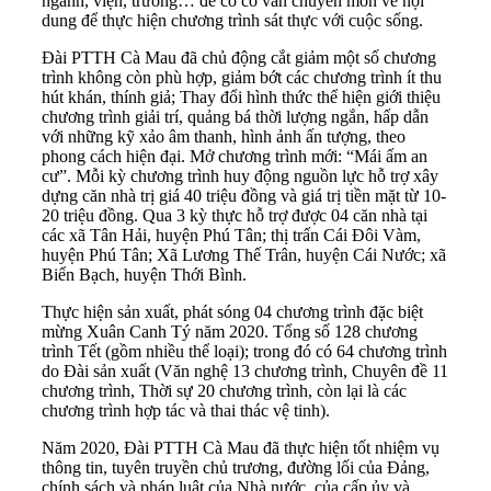
ngành, viện, trường… để có cố vấn chuyên môn về nội
dung để thực hiện chương trình sát thực với cuộc sống.
Đài PTTH Cà Mau đã chủ động cắt giảm một số chương
trình không còn phù hợp, giảm bớt các chương trình ít thu
hút khán, thính giả; Thay đổi hình thức thể hiện giới thiệu
chương trình giải trí, quảng bá thời lượng ngắn, hấp dẫn
với những kỹ xảo âm thanh, hình ảnh ấn tượng, theo
phong cách hiện đại. Mở chương trình mới: “Mái ấm an
cư”. Mỗi kỳ chương trình huy động nguồn lực hỗ trợ xây
dựng căn nhà trị giá 40 triệu đồng và giá trị tiền mặt từ 10-
20 triệu đồng. Qua 3 kỳ thực hỗ trợ được 04 căn nhà tại
các xã Tân Hải, huyện Phú Tân; thị trấn Cái Đôi Vàm,
huyện Phú Tân; Xã Lương Thế Trân, huyện Cái Nước; xã
Biển Bạch, huyện Thới Bình.
Thực hiện sản xuất, phát sóng 04 chương trình đặc biệt
mừng Xuân Canh Tý năm 2020. Tổng số 128 chương
trình Tết (gồm nhiều thể loại); trong đó có 64 chương trình
do Đài sản xuất (Văn nghệ 13 chương trình, Chuyên đề 11
chương trình, Thời sự 20 chương trình, còn lại là các
chương trình hợp tác và thai thác vệ tinh).
Năm 2020, Đài PTTH Cà Mau đã thực hiện tốt nhiệm vụ
thông tin, tuyên truyền chủ trương, đường lối của Đảng,
chính sách và pháp luật của Nhà nước, của cấp ủy và