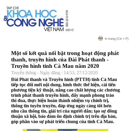
In trang
(Ctr + P)
Một số kết quả nổi bật trong hoạt động phát
thanh, truyền hình của Đài Phát thanh -
Truyền hình tỉnh Cà Mau năm 2020
Truyền thông - Ngày đăng : 14:53, 27/12/2020
Đài Phát thanh và Truyền hình (PTTH) tỉnh Cà Mau
tiếp tục đổi mới nội dung, hình thức thể hiện, cải tiến
phương tiện kỹ thuật, nâng cao chất lượng các chương
trình phát thanh truyền hình, đẩy mạnh phong trào
thi đua, thực hiện hoàn thành nhiệm vụ chính trị,
thông tin tuyên truyền, đáp ứng ngày càng tốt hơn
nhu cầu thông tin, giải trí của người dân; tạo sự đồng
thuận xã hội, bảo đảm ổn định chính trị trên địa bàn,
góp phần vào sự phát triển chung của tỉnh Cà Mau.