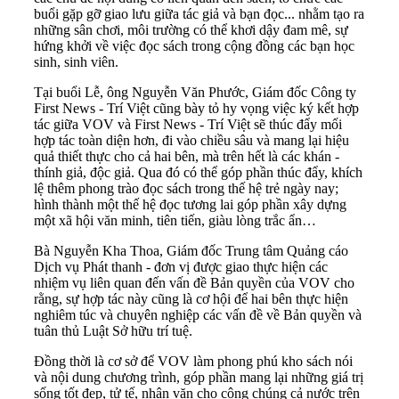
buổi gặp gỡ giao lưu giữa tác giả và bạn đọc... nhằm tạo ra
những sân chơi, môi trường có thể khơi dậy đam mê, sự
hứng khởi về việc đọc sách trong cộng đồng các bạn học
sinh, sinh viên.
Tại buổi Lễ, ông Nguyễn Văn Phước, Giám đốc Công ty
First News - Trí Việt cũng bày tỏ hy vọng việc ký kết hợp
tác giữa VOV và First News - Trí Việt sẽ thúc đẩy mối
hợp tác toàn diện hơn, đi vào chiều sâu và mang lại hiệu
quả thiết thực cho cả hai bên, mà trên hết là các khán -
thính giả, độc giả. Qua đó có thể góp phần thúc đẩy, khích
lệ thêm phong trào đọc sách trong thế hệ trẻ ngày nay;
hình thành một thế hệ đọc tương lai góp phần xây dựng
một xã hội văn minh, tiên tiến, giàu lòng trắc ẩn…
Bà Nguyễn Kha Thoa, Giám đốc Trung tâm Quảng cáo
Dịch vụ Phát thanh - đơn vị được giao thực hiện các
nhiệm vụ liên quan đến vấn đề Bản quyền của VOV cho
rằng, sự hợp tác này cũng là cơ hội để hai bên thực hiện
nghiêm túc và chuyên nghiệp các vấn đề về Bản quyền và
tuân thủ Luật Sở hữu trí tuệ.
Đồng thời là cơ sở để VOV làm phong phú kho sách nói
và nội dung chương trình, góp phần mang lại những giá trị
sống tốt đẹp, tử tế, nhân văn cho công chúng cả nước trên