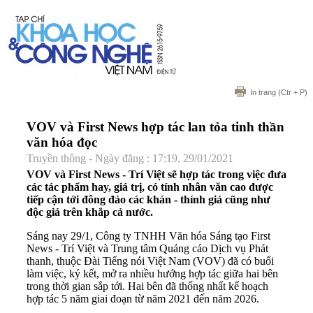
In trang
(Ctr + P)
VOV và First News hợp tác lan tỏa tinh thần
văn hóa đọc
Truyền thông - Ngày đăng : 17:19, 29/01/2021
VOV và First News - Trí Việt sẽ hợp tác trong việc đưa
các tác phẩm hay, giá trị, có tính nhân văn cao được
tiếp cận tới đông đảo các khán - thính giả cũng như
độc giả trên khắp cả nước.
Sáng nay 29/1, Công ty TNHH Văn hóa Sáng tạo First
News - Trí Việt và Trung tâm Quảng cáo Dịch vụ Phát
thanh, thuộc Đài Tiếng nói Việt Nam (VOV) đã có buổi
làm việc, ký kết, mở ra nhiều hướng hợp tác giữa hai bên
trong thời gian sắp tới. Hai bên đã thống nhất kế hoạch
hợp tác 5 năm giai đoạn từ năm 2021 đến năm 2026.