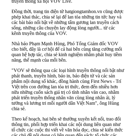
truyền thông xã hội VOV Live.
Đồng thời, trang tin điện tử hatgiongtamhon.vn cũng được
phép khai thác, chia sẻ lại để lan tỏa những tin tức hay và
các bài báo nổi bật về những tấm gương lan truyền cách
sống, những câu chuyện lay động lòng người... từ các
kênh truyền thông của VOV.
Nhà báo Phạm Mạnh Hùng, Phó Tổng Giám đốc VOV
cho biết, đây là cơ hội để cả hai bên cùng tăng cường mối
quan hệ hợp tác, chia sẻ kinh nghiệm nhằm phát huy tiềm
năng, thế mạnh của mỗi bên.
"VOV sẽ thông qua các loại hình truyền thông nổi bật như
phát thanh, truyền hình, báo in, báo điện tử và các sản
phẩm nội dung số khác, đồng hành cùng First News - Trí
Việt trên con đường lan tỏa tri thức, đem đến nhiều hơn
nữa những cuốn sách giá trị có tính nhân văn cao, nhằm
phát triển truyền thống nhân văn cùng lòng nhân ái, lý
tưởng và lương tri mỗi người dân Việt Nam", ông Hùng
chia sẻ.
Theo kế hoạch, hai bên sẽ thường xuyên kết nối, trao đổi
thông tin, phối hợp triển khai các nội dung liên quan như
tổ chức các cuộc thi viết về văn hóa đọc, chia sẻ kiến thức
các chủ đề nội dung có liên quan đến sách; tổ chức các