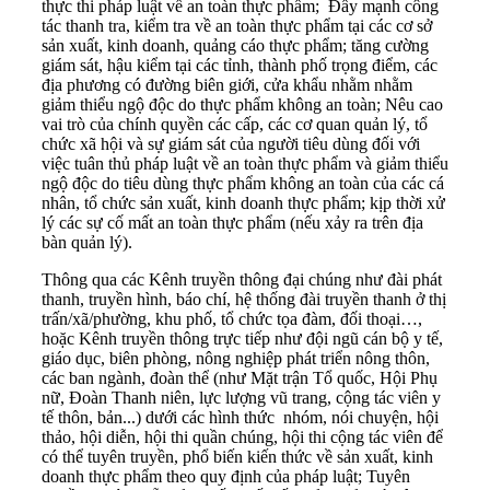
thực thi pháp luật về an toàn thực phẩm; Đẩy mạnh công
tác thanh tra, kiểm tra về an toàn thực phẩm tại các cơ sở
sản xuất, kinh doanh, quảng cáo thực phẩm; tăng cường
giám sát, hậu kiểm tại các tỉnh, thành phố trọng điểm, các
địa phương có đường biên giới, cửa khẩu nhằm nhằm
giảm thiểu ngộ độc do thực phẩm không an toàn; Nêu cao
vai trò của chính quyền các cấp, các cơ quan quản lý, tổ
chức xã hội và sự giám sát của người tiêu dùng đối với
việc tuân thủ pháp luật về an toàn thực phẩm và giảm thiểu
ngộ độc do tiêu dùng thực phẩm không an toàn của các cá
nhân, tổ chức sản xuất, kinh doanh thực phẩm; kịp thời xử
lý các sự cố mất an toàn thực phẩm (nếu xảy ra trên địa
bàn quản lý).
Thông qua các Kênh truyền thông đại chúng như đài phát
thanh, truyền hình, báo chí, hệ thống đài truyền thanh ở thị
trấn/xã/phường, khu phố, tổ chức tọa đàm, đối thoại…,
hoặc Kênh truyền thông trực tiếp như đội ngũ cán bộ y tế,
giáo dục, biên phòng, nông nghiệp phát triển nông thôn,
các ban ngành, đoàn thể (như Mặt trận Tổ quốc, Hội Phụ
nữ, Đoàn Thanh niên, lực lượng vũ trang, cộng tác viên y
tế thôn, bản...) dưới các hình thức nhóm, nói chuyện, hội
thảo, hội diễn, hội thi quần chúng, hội thi cộng tác viên để
có thể tuyên truyền, phổ biến kiến thức về sản xuất, kinh
doanh thực phẩm theo quy định của pháp luật; Tuyên