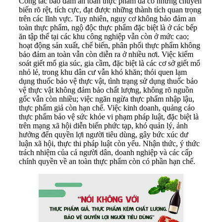
Công tác bảo đảm an toàn thực phẩm đã có những chuyển
biến rõ rệt, tích cực, đạt được những thành tích quan trọng
trên các lĩnh vực. Tuy nhiên, nguy cơ không bảo đảm an
toàn thực phẩm, ngộ độc thực phẩm đặc biệt là ở các bếp
ăn tập thể tại các khu công nghiệp vẫn còn ở mức cao;
hoạt động sản xuất, chế biến, phân phối thực phẩm không
bảo đảm an toàn vẫn còn diễn ra ở nhiều nơi. Việc kiểm
soát giết mổ gia súc, gia cầm, đặc biệt là các cơ sở giết mổ
nhỏ lẻ, trong khu dân cư vẫn khó khăn; thói quen lạm
dụng thuốc bảo vệ thực vật, tình trạng sử dụng thuốc bảo
vệ thực vật không đảm bảo chất lượng, không rõ nguồn
gốc vẫn còn nhiều; việc ngăn ngừa thực phẩm nhập lậu,
thực phẩm giả còn hạn chế. Việc kinh doanh, quảng cáo
thực phẩm bảo vệ sức khỏe vi phạm pháp luật, đặc biệt là
trên mạng xã hội diễn biến phức tạp, khó quản lý, ảnh
hưởng đến quyền lợi người tiêu dùng, gây bức xúc dư
luận xã hội, thực thi pháp luật còn yếu. Nhận thức, ý thức
trách nhiệm của cả người dân, doanh nghiệp và các cấp
chính quyền về an toàn thực phẩm còn có phần hạn chế.