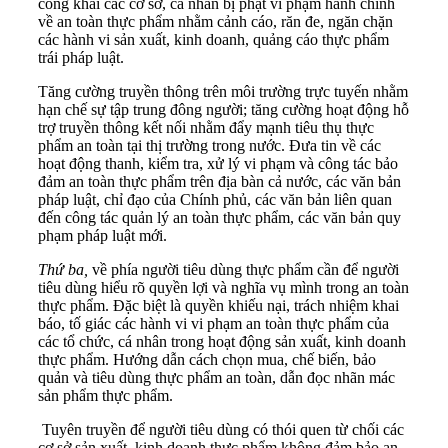
công khai các cơ sở, cá nhân bị phạt vi phạm hành chính
về an toàn thực phẩm nhằm cảnh cáo, răn đe, ngăn chặn
các hành vi sản xuất, kinh doanh, quảng cáo thực phẩm
trái pháp luật.
Tăng cường truyền thông trên môi trường trực tuyến nhằm
hạn chế sự tập trung đông người; tăng cường hoạt động hỗ
trợ truyền thông kết nối nhằm đẩy mạnh tiêu thụ thực
phẩm an toàn tại thị trường trong nước. Đưa tin về các
hoạt động thanh, kiểm tra, xử lý vi phạm và công tác bảo
đảm an toàn thực phẩm trên địa bàn cả nước, các văn bản
pháp luật, chỉ đạo của Chính phủ, các văn bản liên quan
đến công tác quản lý an toàn thực phẩm, các văn bản quy
phạm pháp luật mới.
Thứ ba,
về phía người tiêu dùng thực phẩm cần để người
tiêu dùng hiểu rõ quyền lợi và nghĩa vụ mình trong an toàn
thực phẩm. Đặc biệt là quyền khiếu nại, trách nhiệm khai
báo, tố giác các hành vi vi phạm an toàn thực phẩm của
các tổ chức, cá nhân trong hoạt động sản xuất, kinh doanh
thực phẩm. Hướng dẫn cách chọn mua, chế biến, bảo
quản và tiêu dùng thực phẩm an toàn, dẫn đọc nhãn mác
sản phẩm thực phẩm.
Tuyên truyền để người tiêu dùng có thói quen từ chối các
cơ sở sản xuất, kinh doanh thực phẩm không đảm bảo an