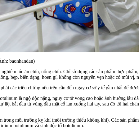
 (Ảnh: baonhandan)
n nghiêm túc ăn chín, uống chín. Chỉ sử dụng các sản phẩm thực phẩm,
ồng, bẹp, biến dạng, hoen gỉ, không còn nguyên vẹn hoặc có mùi vị, m
hải các triệu chứng nêu trên cần đến ngay cơ sở y tế gần nhất để được 
otulinum là ngộ độc nặng, nguy cơ tử vong cao hoặc ảnh hưởng lâu dài
ự liệt bắt đầu từ vùng đầu mặt cổ lan xuống hai tay, sau đó tới hai chân
 trong môi trường kỵ khí (môi trường thiếu không khí). Các sản phẩm 
ridium botulinum và sinh độc tố botulinum.