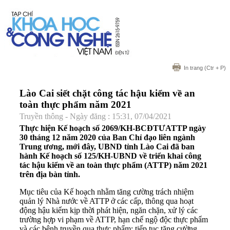
In trang
(Ctr + P)
Lào Cai siết chặt công tác hậu kiểm về an
toàn thực phẩm năm 2021
Truyền thông - Ngày đăng : 15:31, 07/04/2021
Thực hiện Kế hoạch số 2069/KH-BCĐTƯATTP ngày
30 tháng 12 năm 2020 của Ban Chỉ đạo liên ngành
Trung ương, mới đây, UBND tỉnh Lào Cai đã ban
hành Kế hoạch số 125/KH-UBND về triển khai công
tác hậu kiểm về an toàn thực phẩm (ATTP) năm 2021
trên địa bàn tỉnh.
Mục tiêu của Kế hoạch nhằm tăng cường trách nhiệm
quản lý Nhà nước về ATTP ở các cấp, thông qua hoạt
động hậu kiểm kịp thời phát hiện, ngăn chặn, xử lý các
trường hợp vi phạm về ATTP, hạn chế ngộ độc thực phẩm
và các bệnh truyền qua thực phẩm; tiếp tục tăng cường