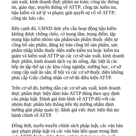
sản xuất, kinh doanh thực phẩm an toàn; công tác thông
tin, giáo dục, truyền thông về ATTP; công tác kiểm tra,
hậu kiểm và xử lý vi phạm; giải quyết sự cố về ATTP;
công tác báo cáo.
Bên cạnh đó, UBND tỉnh yêu cầu hoạt động hậu kiểm
không được chồng chéo, có trọng tâm, trọng điểm, tập
trung hậu kiểm nhóm sản phẩm/sản phẩm thuộc diện tự
công bố sản phẩm, đăng ký bản công bố sản phẩm, sản
phẩm nhập khẩu thuộc diện miễn kiểm tra hoặc kiểm tra
giảm và kiểm soát ATTP tại các cơ sở sản xuất, kinh doanh
thực phẩm, kinh doanh dịch vụ ăn uống, đặc biệt là các
bếp ăn tập thể tại các khu công nghiệp, trường học, cơ sở
cung cấp suất ăn sẵn, lễ hội và các cơ sở thuộc diện không
phải cấp Giấy chứng nhận cơ sở đủ điều kiện ATTP.
Trên cơ sở đó, hướng dẫn các cơ sở sản xuất, kinh doanh
thực phẩm thực hiện đảm bảo ATTP đúng theo quy định
của pháp luật. Đánh giá tình hình về ATTP đối với các
nhóm thực phẩm lưu thông trên thị trường nhằm định
hướng giải pháp quản lý; đánh giá việc thực hiện thủ tục
hành chính về ATTP.
Đồng thời, tuyên truyền chính sách pháp luật, các văn bản
quy phạm pháp luật và các văn bản liên quan trong lĩnh