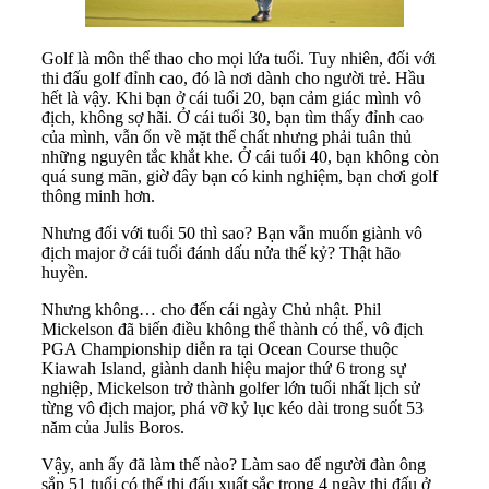
Golf là môn thể thao cho mọi lứa tuổi. Tuy nhiên, đối với
thi đấu golf đỉnh cao, đó là nơi dành cho người trẻ. Hầu
hết là vậy. Khi bạn ở cái tuổi 20, bạn cảm giác mình vô
địch, không sợ hãi. Ở cái tuổi 30, bạn tìm thấy đỉnh cao
của mình, vẫn ổn về mặt thể chất nhưng phải tuân thủ
những nguyên tắc khắt khe. Ở cái tuổi 40, bạn không còn
quá sung mãn, giờ đây bạn có kinh nghiệm, bạn chơi golf
thông minh hơn.
Nhưng đối với tuổi 50 thì sao? Bạn vẫn muốn giành vô
địch major ở cái tuổi đánh dấu nửa thế kỷ? Thật hão
huyền.
Nhưng không… cho đến cái ngày Chủ nhật. Phil
Mickelson đã biến điều không thể thành có thể, vô địch
PGA Championship diễn ra tại Ocean Course thuộc
Kiawah Island, giành danh hiệu major thứ 6 trong sự
nghiệp, Mickelson trở thành golfer lớn tuổi nhất lịch sử
từng vô địch major, phá vỡ kỷ lục kéo dài trong suốt 53
năm của Julis Boros.
Vậy, anh ấy đã làm thế nào? Làm sao để người đàn ông
sắp 51 tuổi có thể thi đấu xuất sắc trong 4 ngày thi đấu ở