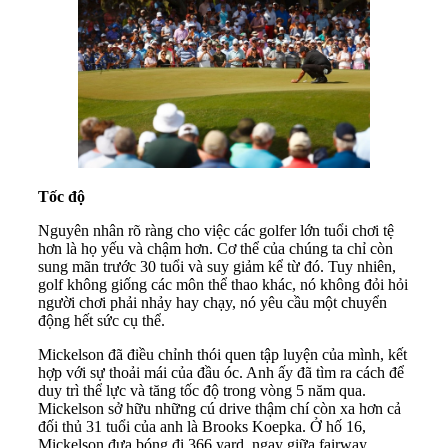
Tốc độ
Nguyên nhân rõ ràng cho việc các golfer lớn tuổi chơi tệ
hơn là họ yếu và chậm hơn. Cơ thể của chúng ta chỉ còn
sung mãn trước 30 tuổi và suy giảm kể từ đó. Tuy nhiên,
golf không giống các môn thể thao khác, nó không đỏi hỏi
người chơi phải nhảy hay chạy, nó yêu cầu một chuyển
động hết sức cụ thể.
Mickelson đã điều chỉnh thói quen tập luyện của mình, kết
hợp với sự thoải mái của đầu óc. Anh ấy đã tìm ra cách để
duy trì thể lực và tăng tốc độ trong vòng 5 năm qua.
Mickelson sở hữu những cú drive thậm chí còn xa hơn cả
đối thủ 31 tuổi của anh là Brooks Koepka. Ở hố 16,
Mickelson đưa bóng đi 366 yard, ngay giữa fairway.