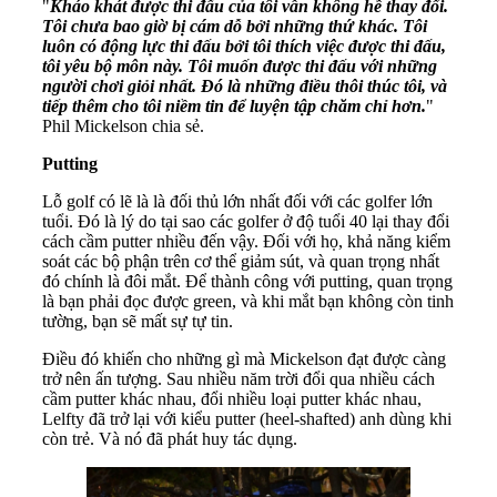
"
Kháo khát được thi đấu của tôi vẫn không hề thay đổi.
Tôi chưa bao giờ bị cám dỗ bởi những thứ khác. Tôi
luôn có động lực thi đấu bởi tôi thích việc được thi đấu,
tôi yêu bộ môn này. Tôi muốn được thi đấu với những
người chơi giỏi nhất. Đó là những điều thôi thúc tôi, và
tiếp thêm cho tôi niềm tin để luyện tập chăm chỉ hơn.
"
Phil Mickelson chia sẻ.
Putting
Lỗ golf có lẽ là là đối thủ lớn nhất đối với các golfer lớn
tuổi. Đó là lý do tại sao các golfer ở độ tuổi 40 lại thay đổi
cách cầm putter nhiều đến vậy. Đối với họ, khả năng kiểm
soát các bộ phận trên cơ thể giảm sút, và quan trọng nhất
đó chính là đôi mắt. Để thành công với putting, quan trọng
là bạn phải đọc được green, và khi mắt bạn không còn tinh
tường, bạn sẽ mất sự tự tin.
Điều đó khiến cho những gì mà Mickelson đạt được càng
trở nên ấn tượng. Sau nhiều năm trời đổi qua nhiều cách
cầm putter khác nhau, đổi nhiều loại putter khác nhau,
Lelfty đã trở lại với kiểu putter (heel-shafted) anh dùng khi
còn trẻ. Và nó đã phát huy tác dụng.