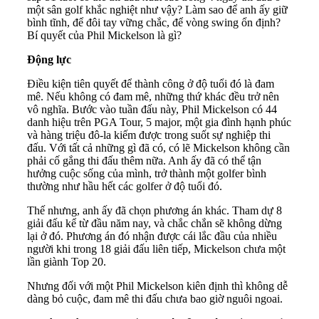
một sân golf khắc nghiệt như vậy? Làm sao để anh ấy giữ
bình tĩnh, để đôi tay vững chắc, để vòng swing ổn định?
Bí quyết của Phil Mickelson là gì?
Động lực
Điều kiện tiên quyết để thành công ở độ tuổi đó là đam
mê. Nếu không có đam mê, những thứ khác đều trở nên
vô nghĩa. Bước vào tuần đấu này, Phil Mickelson có 44
danh hiệu trên PGA Tour, 5 major, một gia đình hạnh phúc
và hàng triệu đô-la kiếm được trong suốt sự nghiệp thi
đấu. Với tất cả những gì đã có, có lẽ Mickelson không cần
phải cố gắng thi đấu thêm nữa. Anh ấy đã có thể tận
hưởng cuộc sống của mình, trở thành một golfer bình
thường như hầu hết các golfer ở độ tuổi đó.
Thế nhưng, anh ấy đã chọn phương án khác. Tham dự 8
giải đấu kể từ đầu năm nay, và chắc chắn sẽ không dừng
lại ở đó. Phương án đó nhận được cái lắc đầu của nhiều
người khi trong 18 giải đấu liên tiếp, Mickelson chưa một
lần giành Top 20.
Nhưng đối với một Phil Mickelson kiên định thì không dễ
dàng bỏ cuộc, đam mê thi đấu chưa bao giờ nguôi ngoai.