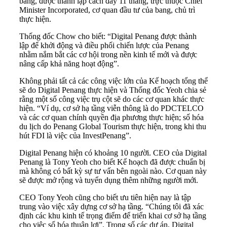
bang, được thành lập cách đây 11 tháng, trực thuộc Chief
Minister Incorporated, cơ quan đầu tư của bang, chủ trì
thực hiện.
Thống đốc Chow cho biết: “Digital Penang được thành
lập để khởi động và điều phối chiến lược của Penang
nhằm nắm bắt các cơ hội trong nền kinh tế mới và được
nâng cấp khả năng hoạt động”.
Không phải tất cả các công việc lớn của Kế hoạch tổng thể
sẽ do Digital Penang thực hiện và Thống đốc Yeoh chia sẻ
rằng một số công việc trụ cột sẽ do các cơ quan khác thực
hiện. “Ví dụ, cơ sở hạ tầng viễn thông là do PDCTELCO
và các cơ quan chính quyền địa phương thực hiện; số hóa
du lịch do Penang Global Tourism thực hiện, trong khi thu
hút FDI là việc của InvestPenang”.
Digital Penang hiện có khoảng 10 người. CEO của Digital
Penang là Tony Yeoh cho biết Kế hoạch đã được chuẩn bị
mà không có bất kỳ sự tư vấn bên ngoài nào. Cơ quan này
sẽ được mở rộng và tuyển dụng thêm những người mới.
CEO Tony Yeoh cũng cho biết ưu tiên hiện nay là tập
trung vào việc xây dựng cơ sở hạ tầng. “Chúng tôi đã xác
định các khu kinh tế trọng điểm để triển khai cơ sở hạ tầng
cho việc số hóa thuận lợi”. Trong số các dự án, Digital