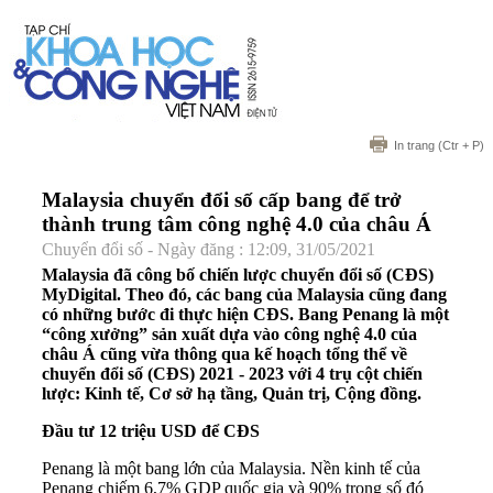
In trang
(Ctr + P)
Malaysia chuyển đổi số cấp bang để trở
thành trung tâm công nghệ 4.0 của châu Á
Chuyển đổi số - Ngày đăng : 12:09, 31/05/2021
Malaysia đã công bố chiến lược chuyển đổi số (CĐS)
MyDigital. Theo đó, các bang của Malaysia cũng đang
có những bước đi thực hiện CĐS. Bang Penang là một
“công xưởng” sản xuất dựa vào công nghệ 4.0 của
châu Á cũng vừa thông qua kế hoạch tổng thể về
chuyển đổi số (CĐS) 2021 - 2023 với 4 trụ cột chiến
lược: Kinh tế, Cơ sở hạ tầng, Quản trị, Cộng đồng.
Đầu tư 12 triệu USD để CĐS
Penang là một bang lớn của Malaysia. Nền kinh tế của
Penang chiếm 6,7% GDP quốc gia và 90% trong số đó