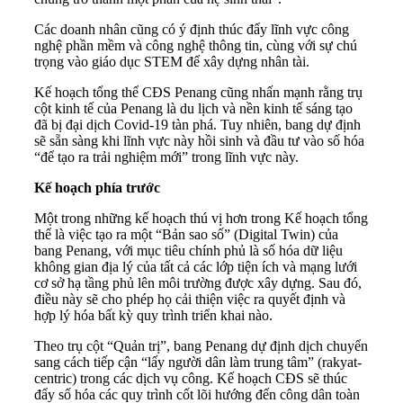
Các doanh nhân cũng có ý định thúc đẩy lĩnh vực công
nghệ phần mềm và công nghệ thông tin, cùng với sự chú
trọng vào giáo dục STEM để xây dựng nhân tài.
Kế hoạch tổng thể CĐS Penang cũng nhấn mạnh rằng trụ
cột kinh tế của Penang là du lịch và nền kinh tế sáng tạo
đã bị đại dịch Covid-19 tàn phá. Tuy nhiên, bang dự định
sẽ sẵn sàng khi lĩnh vực này hồi sinh và đầu tư vào số hóa
“để tạo ra trải nghiệm mới” trong lĩnh vực này.
Kế hoạch phía trước
Một trong những kế hoạch thú vị hơn trong Kế hoạch tổng
thể là việc tạo ra một “Bản sao số” (Digital Twin) của
bang Penang, với mục tiêu chính phủ là số hóa dữ liệu
không gian địa lý của tất cả các lớp tiện ích và mạng lưới
cơ sở hạ tầng phủ lên môi trường được xây dựng. Sau đó,
điều này sẽ cho phép họ cải thiện việc ra quyết định và
hợp lý hóa bất kỳ quy trình triển khai nào.
Theo trụ cột “Quản trị”, bang Penang dự định dịch chuyển
sang cách tiếp cận “lấy người dân làm trung tâm” (rakyat-
centric) trong các dịch vụ công. Kế hoạch CĐS sẽ thúc
đẩy số hóa các quy trình cốt lõi hướng đến công dân toàn