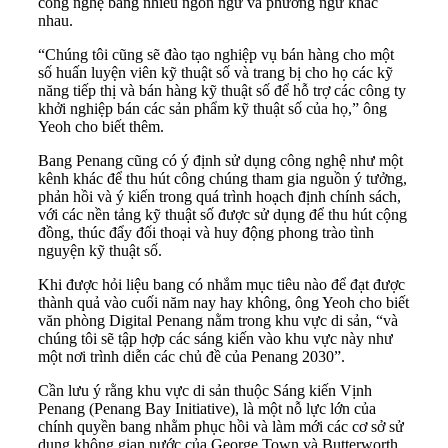
công nghệ bằng nhiều ngôn ngữ và phương ngữ khác
nhau.
“Chúng tôi cũng sẽ đào tạo nghiệp vụ bán hàng cho một
số huấn luyện viên kỹ thuật số và trang bị cho họ các kỹ
năng tiếp thị và bán hàng kỹ thuật số để hỗ trợ các công ty
khởi nghiệp bán các sản phẩm kỹ thuật số của họ,” ông
Yeoh cho biết thêm.
Bang Penang cũng có ý định sử dụng công nghệ như một
kênh khác để thu hút công chúng tham gia nguồn ý tưởng,
phản hồi và ý kiến trong quá trình hoạch định chính sách,
với các nền tảng kỹ thuật số được sử dụng để thu hút cộng
đồng, thúc đẩy đối thoại và huy động phong trào tình
nguyện kỹ thuật số.
Khi được hỏi liệu bang có nhắm mục tiêu nào để đạt được
thành quả vào cuối năm nay hay không, ông Yeoh cho biết
văn phòng Digital Penang nằm trong khu vực di sản, “và
chúng tôi sẽ tập hợp các sáng kiến vào khu vực này như
một nơi trình diễn các chủ đề của Penang 2030”.
Cần lưu ý rằng khu vực di sản thuộc Sáng kiến Vịnh
Penang (Penang Bay Initiative), là một nỗ lực lớn của
chính quyền bang nhằm phục hồi và làm mới các cơ sở sử
dụng không gian nước của George Town và Butterworth