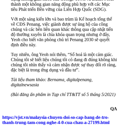
thành một không gian năng động phù hợp với các Mục
tiêu Phát triển Bền vững của Liên Hợp Quốc (SDG).
Với một sáng kiến lớn và bao trùm là Kế hoạch tổng thể
về CĐS Penang, việc giành được sự ủng hộ của công
chúng và các bên liên quan khác thông qua cập nhật tiến
độ thường xuyên là chìa khóa quan trọng nhưng ở đây,
Yeoh cho biết văn phòng chủ trì Penang 2030 sẽ quyết
định điều này.
Tuy nhiên, ông Yeoh nói thêm, “Số hoá là một cảm giác.
Chúng tôi sẽ biết liệu chúng tôi có đang đi đúng không khi
chúng tôi nhìn thấy và cảm nhận được sự thay đổi rõ ràng,
đặc biệt là trong ứng dụng và đầu tư”.
Tài liệu tham khảo:
Bernama, digitalpenang,
digitalnewsasia
(Bài đăng ấn phẩm in Tạp chí TT&TT số 5 tháng 5/2021)
QA
https://vjst.vn/malaysia-chuyen-doi-so-cap-bang-de-tro-
thanh-trung-tam-cong-nghe-4-0-cua-chau-a-27199.html