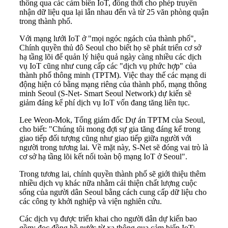
thông qua các cảm biến IoT, đồng thời cho phép truyền
nhận dữ liệu qua lại lẫn nhau đến và từ 25 văn phòng quận
trong thành phố.
Với mạng lưới IoT ở "mọi ngóc ngách của thành phố",
Chính quyền thủ đô Seoul cho biết họ sẽ phát triển cơ sở
hạ tầng lõi để quản lý hiệu quả ngày càng nhiều các dịch
vụ IoT cũng như cung cấp các "dịch vụ phức hợp" của
thành phố thông minh (TPTM). Việc thay thế các mạng di
động hiện có bằng mạng riêng của thành phố, mạng thông
minh Seoul (S-Net- Smart Seoul Network) dự kiến sẽ
giảm đáng kể phí dịch vụ IoT vốn đang tăng liên tục.
Lee Weon-Mok, Tổng giám đốc Dự án TPTM của Seoul,
cho biết: "Chúng tôi mong đợi sự gia tăng đáng kể trong
giao tiếp đối tượng cũng như giao tiếp giữa người với
người trong tương lai. Về mặt này, S-Net sẽ đóng vai trò là
cơ sở hạ tầng lõi kết nối toàn bộ mạng IoT ở Seoul".
Trong tương lai, chính quyền thành phố sẽ giới thiệu thêm
nhiều dịch vụ khác nữa nhằm cải thiện chất lượng cuộc
sống của người dân Seoul bằng cách cung cấp dữ liệu cho
các công ty khởi nghiệp và viện nghiên cứu.
Các dịch vụ được triển khai cho người dân dự kiến bao
gồm: đọc đồng hồ nước từ xa thông qua cảm biến IoT;