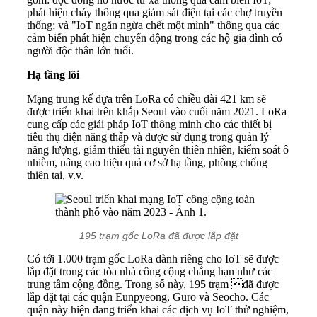
phát hiện cháy thông qua giám sát điện tại các chợ truyền
thống; và "IoT ngăn ngừa chết một mình" thông qua các
cảm biến phát hiện chuyển động trong các hộ gia đình có
người độc thân lớn tuổi.
Hạ tầng lõi
Mạng trung kế dựa trên LoRa có chiều dài 421 km sẽ
được triển khai trên khắp Seoul vào cuối năm 2021. LoRa
cung cấp các giải pháp IoT thông minh cho các thiết bị
tiêu thụ điện năng thấp và được sử dụng trong quản lý
năng lượng, giảm thiểu tài nguyên thiên nhiên, kiểm soát ô
nhiễm, nâng cao hiệu quả cơ sở hạ tầng, phòng chống
thiên tai, v.v.
195 trạm gốc LoRa đã được lắp đặt
Có tới 1.000 trạm gốc LoRa dành riêng cho IoT sẽ được
lắp đặt trong các tòa nhà công cộng chẳng hạn như các
trung tâm cộng đồng. Trong số này, 195 trạm đã được
lắp đặt tại các quận Eunpyeong, Guro và Seocho. Các
quận này hiện đang triển khai các dịch vụ IoT thử nghiệm,