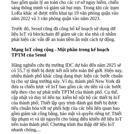
bao gồm quản lý an toàn cho các cơ sở nguy hiểm, chiếu
sáng thông minh và giám sát bụi mịn. Trong khi các trạm
LoRa khác sẽ được triển khai tại 19 văn phòng quận vào
năm 2022 và 3 văn phòng quận vào năm 2023.
Trước đó, Seoul cũng đã công bố kế hoạch sử dụng dữ
liệu IoT và blockchain để giám sát các tòa nhà cũ nhằm
phát hiện các vấn đề an toàn tiềm ẩn một cách tự động.
Mạng IoT công cộng - Một phần trong kế hoạch
TPTM của Seoul
Hãng nghiên cứu thị trường IDC dự báo đến năm 2025 sẽ
có 55,7 tỷ thiết bị được kết nối trên toàn thế giới. Hiện nay,
nhiều thành phố khác cũng đang thực hiện các bước chuẩn
bị cho sự tăng trưởng này. Ví dụ, thành phố New York đã
đưa ra chiến lược về IoT bao gồm các ưu tiên và các bước
tiếp theo cho sự phát triển TPTM của thành phố. Cụ thể,
cập nhật và duy trì liên tục kiểm kê nội bộ các thiết bị IoT
của thành phố; Thiết lập quy trình đánh giá thiết bị được
tiêu chuẩn hóa với sự phối hợp của các bên liên quan bao
gồm giám sát công bằng, bảo mật và quyền riêng tư; Thiết
lập phạm vi và tài nguyên cho bảng điều khiển dữ liệu IoT
trên toàn thành phố; Chương trình thu thập dữ liệu IoT
nhanh chóng,...