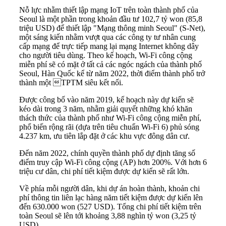
Nỗ lực nhằm thiết lập mạng IoT trên toàn thành phố của
Seoul là một phần trong khoản đầu tư 102,7 tỷ won (85,8
triệu USD) để thiết lập "Mạng thông minh Seoul" (S-Net),
một sáng kiến nhằm vượt qua các công ty tư nhân cung
cấp mạng để trực tiếp mang lại mạng Internet không dây
cho người tiêu dùng. Theo kế hoạch, Wi-Fi công cộng
miễn phí sẽ có mặt ở tất cả các ngóc ngách của thành phố
Seoul, Hàn Quốc kể từ năm 2022, thời điểm thành phố trở
thành một TPTM siêu kết nối.
Được công bố vào năm 2019, kế hoạch này dự kiến sẽ
kéo dài trong 3 năm, nhằm giải quyết những khó khăn
thách thức của thành phố như Wi-Fi công cộng miễn phí,
phổ biến rộng rãi (dựa trên tiêu chuẩn Wi-Fi 6) phủ sóng
4.237 km, ưu tiên lắp đặt ở các khu vực đông dân cư.
Đến năm 2022, chính quyền thành phố dự định tăng số
điểm truy cập Wi-Fi công cộng (AP) hơn 200%. Với hơn 6
triệu cư dân, chi phí tiết kiệm được dự kiến sẽ rất lớn.
Về phía mỗi người dân, khi dự án hoàn thành, khoản chi
phí thông tin liên lạc hàng năm tiết kiệm được dự kiến lên
đến 630.000 won (527 USD). Tổng chi phí tiết kiệm trên
toàn Seoul sẽ lên tới khoảng 3,88 nghìn tỷ won (3,25 tỷ
USD)