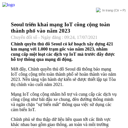
In trang
(Ctr + P)
Seoul triển khai mạng IoT công cộng toàn
thành phố vào năm 2023
Chuyển đổi số - Ngày đăng : 09:24, 17/07/2021
Chính quyền thủ đô Seoul có kế hoạch xây dựng 421
km mạng với 1.000 trạm gốc vào năm 2023, nhằm
cung cấp một loạt các dịch vụ IoT mà trước đây được
hỗ trợ thông qua mạng di động.
Mới đây, Chính quyền thủ đô Seoul đã thông báo mạng
IoT công cộng trên toàn thành phố sẽ hoàn thành vào năm
2023. Nền tảng vận hành dự kiến sẽ được thiết lập tại Tòa
thị chính vào cuối năm 2021.
Mạng IoT công cộng nhằm hỗ trợ và cung cấp các dịch vụ
công cộng như bãi đậu xe chung, đèn đường thông minh
và ngăn chặn "sự biến mất" thông qua việc sử dụng các
cảm biến IoT.
Chính phủ sẽ thu thập dữ liệu liên quan tới các lĩnh vực
khác nhau bao gồm giao thông, an toàn và môi trường